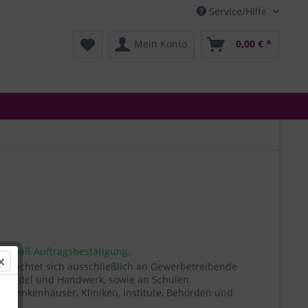
Service/Hilfe
Mein Konto
0,00 € *
 gemäß Auftragsbestätigung.
t richtet sich ausschließlich an Gewerbetreibende
, Handel und Handwerk, sowie an Schulen,
, Krankenhäuser, Kliniken, Institute, Behörden und