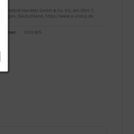
+p Elektrik Handels GmbH & Co. KG, Am Ohrt 7,
Höingen, Deutschland, https://www.e-und-p.de.
lnummer:
OCH 805