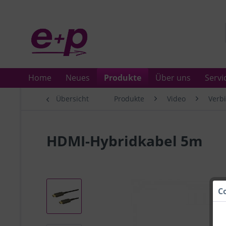
Home
Neues
Produkte
Über uns
Servi
Übersicht
Produkte
Video
Verb
HDMI-Hybridkabel 5m
C