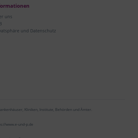
formationen
er uns
B
vatsphäre und Datenschutz
ankenhäuser, Kliniken, Institute, Behörden und Ämter.
ps://www.e-und-p.de