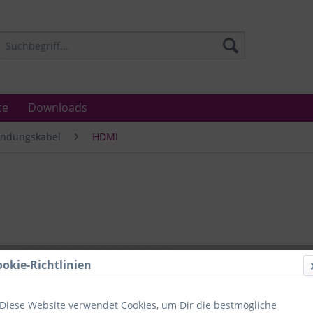
ce
Downloads
indungskabel
HDMI
Lieferzeit
ookie-Richtlinien
Unser Angebo
in Industrie
Laboratorien
Diese Website verwendet Cookies, um Dir die bestmögliche
Ämter.