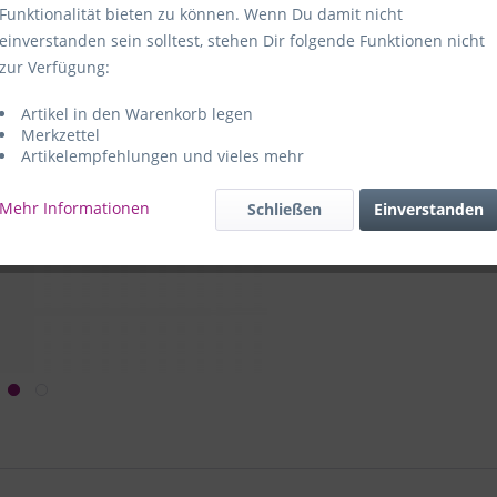
Funktionalität bieten zu können. Wenn Du damit nicht
Hersteller:
e
einverstanden sein solltest, stehen Dir folgende Funktionen nicht
59469 Ense-
zur Verfügung:
Artikel in den Warenkorb legen
e+p Artike
Merkzettel
Artikelempfehlungen und vieles mehr
Mehr Informationen
Schließen
Einverstanden