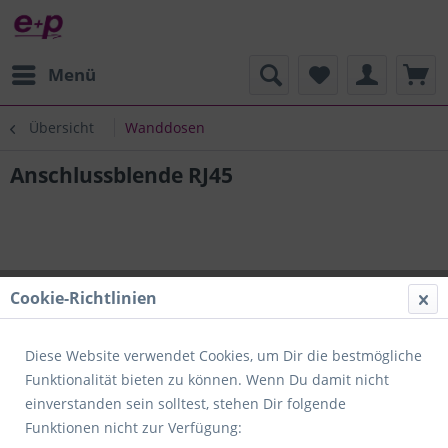
Menü
Übersicht
Wanddosen
Anschlussblende RJ45
Cookie-Richtlinien
Diese Website verwendet Cookies, um Dir die bestmögliche
Funktionalität bieten zu können. Wenn Du damit nicht
einverstanden sein solltest, stehen Dir folgende
Funktionen nicht zur Verfügung: