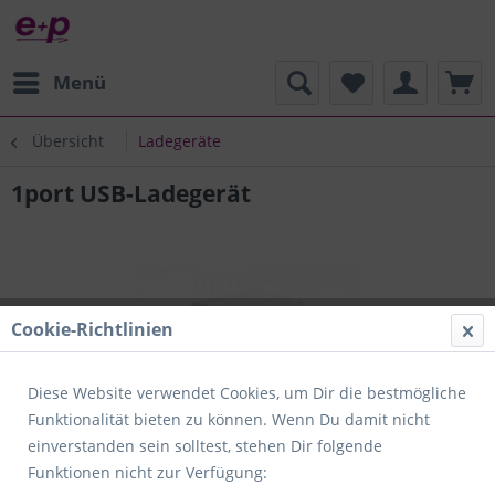
Menü
Übersicht
Ladegeräte
1port USB-Ladegerät
Cookie-Richtlinien
Diese Website verwendet Cookies, um Dir die bestmögliche
Funktionalität bieten zu können. Wenn Du damit nicht
einverstanden sein solltest, stehen Dir folgende
Funktionen nicht zur Verfügung: